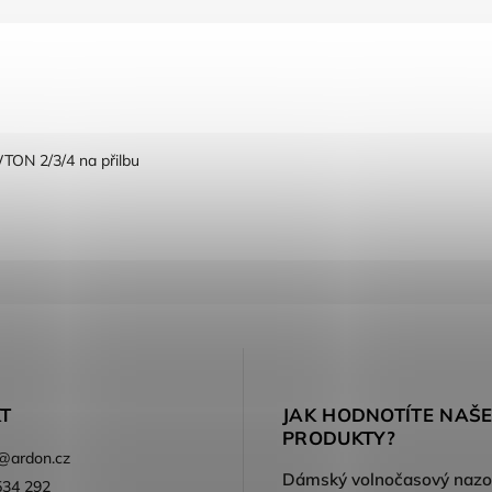
WTON 2/3/4 na přilbu
T
JAK HODNOTÍTE NAŠ
PRODUKTY?
@
ardon.cz
534 292