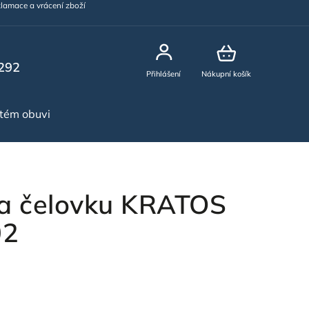
lamace a vrácení zboží
292
Přihlášení
Nákupní košík
stém obuvi
NOVINKY
a čelovku KRATOS
02