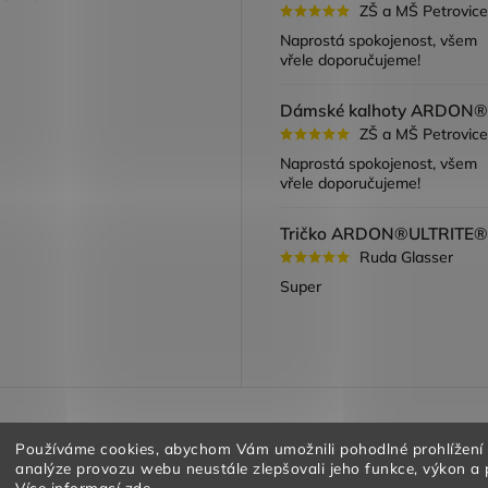
ZŠ a MŠ Petrovice
ook
Naprostá spokojenost, všem
vřele doporučujeme!
ZŠ a MŠ Petrovice
Naprostá spokojenost, všem
vřele doporučujeme!
Ruda Glasser
Super
a vracení zboží
Obchodní podmínky
Podmínky ochrany oso
Používáme cookies, abychom Vám umožnili pohodlné prohlížení
analýze provozu webu neustále zlepšovali jeho funkce, výkon a 
Více informací
zde
.