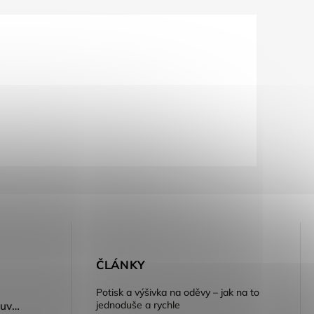
E
ČLÁNKY
Potisk a výšivka na oděvy – jak na to
jednoduše a rychle
Dámský volnočasový nazouvák ARDON®JUNO - růžová