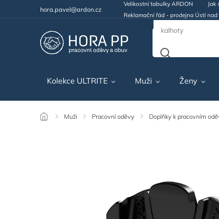
Velikostní tabulky ARDON
Jak 
hora.pavel@ardon.cz
Reklamační řád - prodejna Ústí na
Kolekce ULTRITE
Muži
Ženy
/
Muži
/
Pracovní oděvy
/
Doplňky k pracovním od