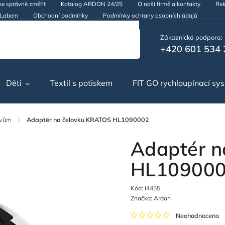
se správně změřit
Katalog ARDON 24/25
O naší firmě a kontakty
Rek
d Labem
Obchodní podmínky
Podmínky ochrany osobních údajů
Zákaznická podpora:
+420 601 534 
Děti
Textil s potiskem
FIT GO rychloupínací sy
ěvům
/
Adaptér na čelovku KRATOS HL1090002
Adaptér n
HL10900
Kód:
I4455
Značka:
Ardon
Neohodnoceno