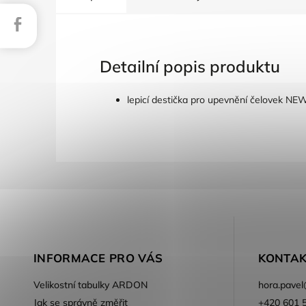
Facebook
Detailní popis produktu
lepicí destička pro upevnění čelovek NE
INFORMACE PRO VÁS
KONTAK
Velikostní tabulky ARDON
hora.pavel
Jak se správně změřit
+420 601 