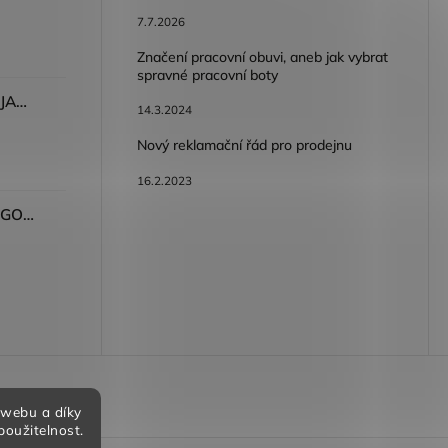
7.7.2026
Značení pracovní obuvi, aneb jak vybrat
spravné pracovní boty
Dámské kalhoty ARDON®JASVENA šedá
14.3.2024
Nový reklamační řád pro prodejnu
16.2.2023
Tričko ARDON®ULTRITE®GO! dámské růžová
bních údajů
 webu a díky
použitelnost.