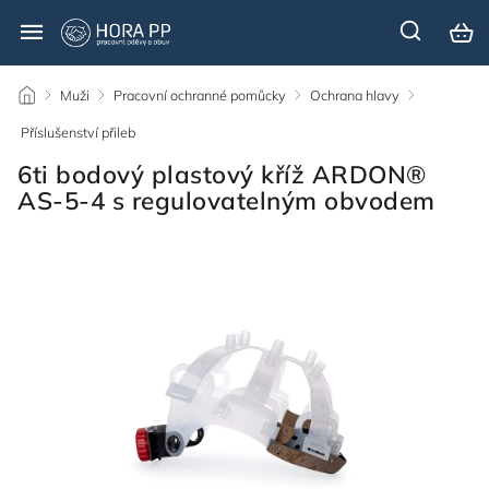
/
Muži
/
Pracovní ochranné pomůcky
/
Ochrana hlavy
/
Příslušenství přileb
/
6ti bodový plastový kříž ARDON®
AS-5-4 s regulovatelným obvodem