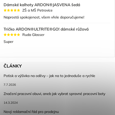
Dámské kalhoty ARDON®JASVENA šedá
ZŠ a MŠ Petrovice
Naprostá spokojenost, všem vřele doporučujeme!
Tričko ARDON®ULTRITE®GO! dámské růžová
Ruda Glasser
Super
ČLÁNKY
Potisk a výšivka na oděvy – jak na to jednoduše a rychle
7.7.2026
Značení pracovní obuvi, aneb jak vybrat spravné pracovní boty
14.3.2024
Nový reklamační řád pro prodejnu