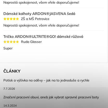
Naprostá spokojenost, všem vřele doporučujeme!
Dámské kalhoty ARDON®JASVENA šedá
ZŠ a MŠ Petrovice
Naprostá spokojenost, všem vřele doporučujeme!
Tričko ARDON®ULTRITE®GO! dámské růžová
Ruda Glasser
Super
ČLÁNKY
Potisk a výšivka na oděvy – jak na to jednoduše a rychle
7.7.2026
Značení pracovní obuvi, aneb jak vybrat spravné pracovní boty
14.3.2024