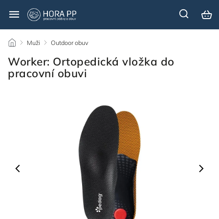
/
Muži
/
Outdoor obuv
/
Worker: Ortopedická vložka do
pracovní obuvi