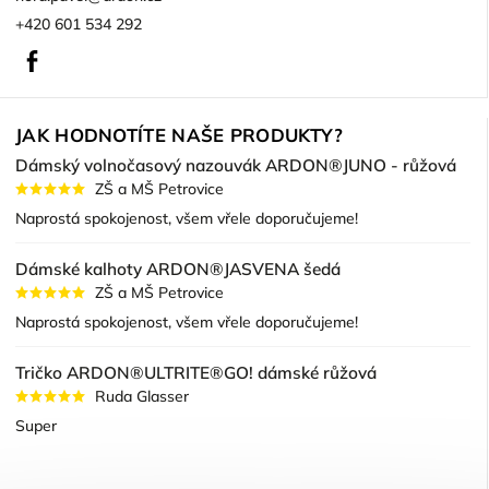
+420 601 534 292
Facebook
JAK HODNOTÍTE NAŠE PRODUKTY?
Dámský volnočasový nazouvák ARDON®JUNO - růžová
ZŠ a MŠ Petrovice
Naprostá spokojenost, všem vřele doporučujeme!
Dámské kalhoty ARDON®JASVENA šedá
ZŠ a MŠ Petrovice
Naprostá spokojenost, všem vřele doporučujeme!
Tričko ARDON®ULTRITE®GO! dámské růžová
Ruda Glasser
Super