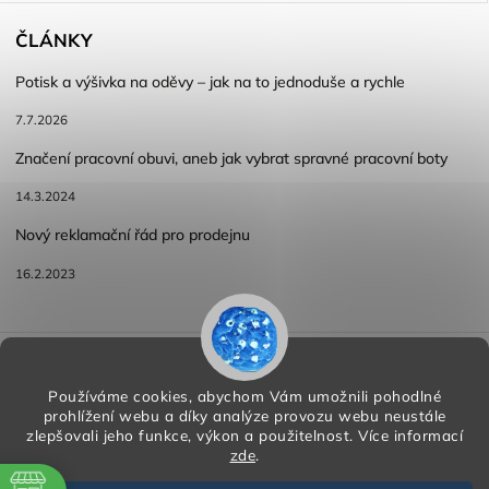
ČLÁNKY
Potisk a výšivka na oděvy – jak na to jednoduše a rychle
7.7.2026
Značení pracovní obuvi, aneb jak vybrat spravné pracovní boty
14.3.2024
Nový reklamační řád pro prodejnu
16.2.2023
Reklamace a vracení zboží
Obchodní podmínky
Podmínky ochrany osobních údajů
Používáme cookies, abychom Vám umožnili pohodlné
prohlížení webu a díky analýze provozu webu neustále
zlepšovali jeho funkce, výkon a použitelnost.
Více informací
zde
.
Copyright 2026
HORA PP s.r.o.
. Všechna práva vyhrazena.