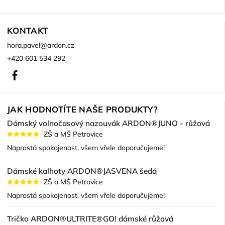
KONTAKT
hora.pavel
@
ardon.cz
+420 601 534 292
Facebook
JAK HODNOTÍTE NAŠE PRODUKTY?
Dámský volnočasový nazouvák ARDON®JUNO - růžová
ZŠ a MŠ Petrovice
Naprostá spokojenost, všem vřele doporučujeme!
Dámské kalhoty ARDON®JASVENA šedá
ZŠ a MŠ Petrovice
Naprostá spokojenost, všem vřele doporučujeme!
Tričko ARDON®ULTRITE®GO! dámské růžová