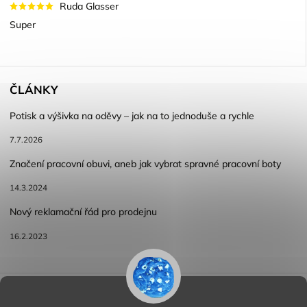
Ruda Glasser
Super
ČLÁNKY
Potisk a výšivka na oděvy – jak na to jednoduše a rychle
7.7.2026
Značení pracovní obuvi, aneb jak vybrat spravné pracovní boty
14.3.2024
Nový reklamační řád pro prodejnu
16.2.2023
Reklamace a vracení zboží
Obchodní podmínky
Podmínky ochrany osobních údajů