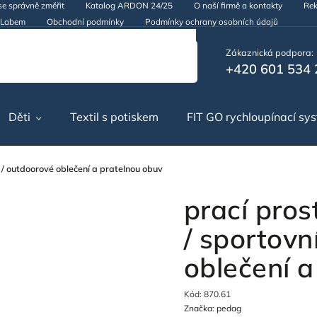
se správně změřit
Katalog ARDON 24/25
O naší firmě a kontakty
Rek
d Labem
Obchodní podmínky
Podmínky ochrany osobních údajů
Zákaznická podpora:
+420 601 534 
Děti
Textil s potiskem
FIT GO rychloupínací sy
í / outdoorové oblečení a pratelnou obuv
prací pros
/ sportovn
oblečení a
Kód:
870.61
Značka:
pedag