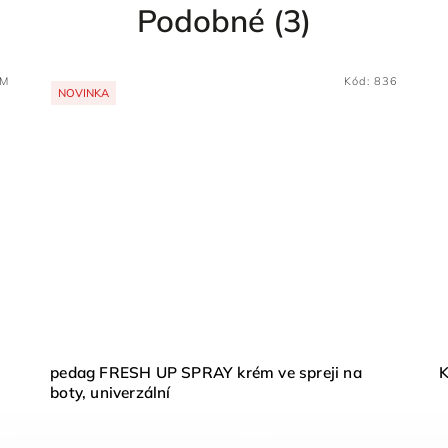
Podobné (3)
-M
Kód:
836
NOVINKA
pedag FRESH UP SPRAY krém ve spreji na
K
boty, univerzální