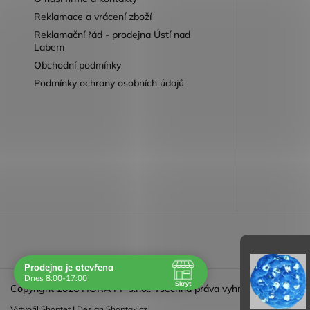
Reklamace a vrácení zboží
Reklamační řád - prodejna Ústí nad
Labem
Obchodní podmínky
Podmínky ochrany osobních údajů
Reklamace 
Prodejna je otevřena
Dnes 8:00-17:00
Skrýt
Copyright 2026
HORA PP s.r.o.
. Všechna práva vyhrazena.
Navštivte nás osobně
Vytvořil
Shoptet
| Design
Shoptak.cz