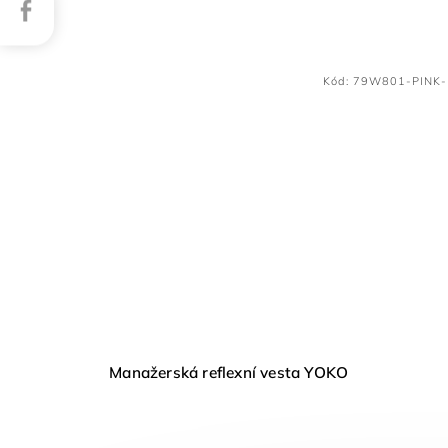
Facebook
Kód:
79W801-PINK
Manažerská reflexní vesta YOKO