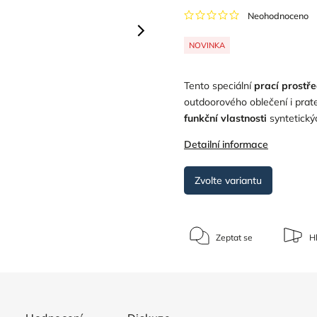
Neohodnoceno
NOVINKA
Tento speciální
prací prostř
outdoorového oblečení i prat
funkční vlastnosti
syntetický
Detailní informace
Zvolte variantu
Zeptat se
Hl