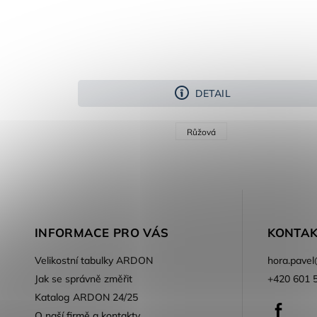
DETAIL
Růžová
INFORMACE PRO VÁS
KONTAK
Velikostní tabulky ARDON
hora.pavel
Jak se správně změřit
+420 601 
Katalog ARDON 24/25
Faceb
O naší firmě a kontakty