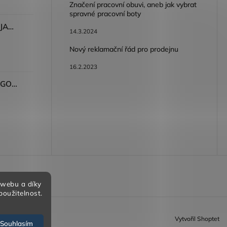
Značení pracovní obuvi, aneb jak vybrat
spravné pracovní boty
Dámské kalhoty ARDON®JASVENA šedá
14.3.2024
Nový reklamační řád pro prodejnu
16.2.2023
Tričko ARDON®ULTRITE®GO! dámské růžová
bních údajů
 webu a díky
použitelnost.
Vytvořil Shoptet
Souhlasím