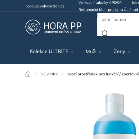
Velikostní tabulky ARDON
Jak 
hora.pavel@ardon.cz
Reklamační řád - prodejna Ústí na
Kolekce ULTRITE
Muži
Ženy
/
NOVINKY
/
prací prostředek pro funkční / sportovn