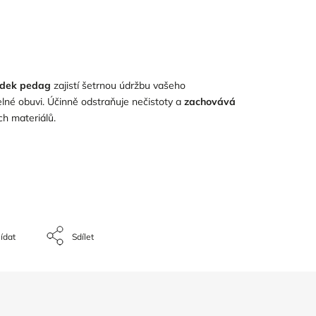
edek pedag
zajistí šetrnou údržbu vašeho
elné obuvi. Účinně odstraňuje nečistoty a
zachovává
ch materiálů.
ídat
Sdílet