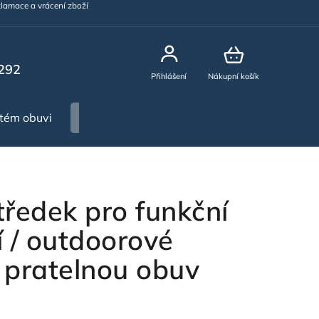
lamace a vrácení zboží
292
Přihlášení
Nákupní košík
stém obuvi
NOVINKY
tředek pro funkční
í / outdoorové
 pratelnou obuv