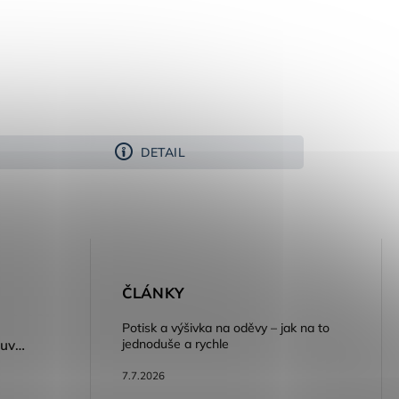
DETAIL
E
ČLÁNKY
Potisk a výšivka na oděvy – jak na to
jednoduše a rychle
Dámský volnočasový nazouvák ARDON®JUNO - růžová
7.7.2026