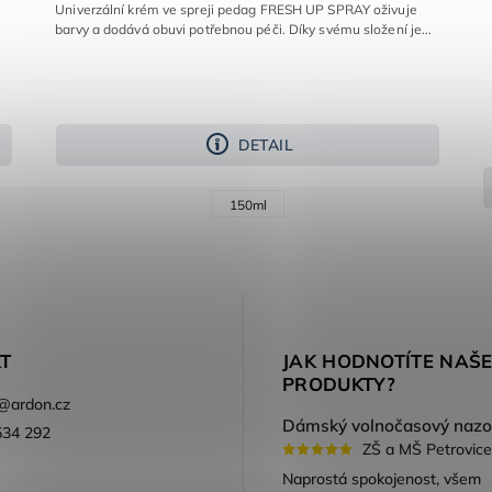
Univerzální krém ve spreji pedag FRESH UP SPRAY oživuje
barvy a dodává obuvi potřebnou péči. Díky svému složení je...
DETAIL
150ml
T
JAK HODNOTÍTE NAŠ
PRODUKTY?
@
ardon.cz
534 292
ZŠ a MŠ Petrovice
ook
Naprostá spokojenost, všem