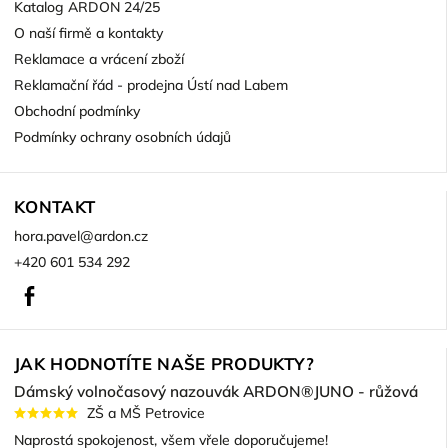
Katalog ARDON 24/25
O naší firmě a kontakty
Reklamace a vrácení zboží
Reklamační řád - prodejna Ústí nad Labem
Obchodní podmínky
Podmínky ochrany osobních údajů
KONTAKT
hora.pavel
@
ardon.cz
+420 601 534 292
Facebook
JAK HODNOTÍTE NAŠE PRODUKTY?
Dámský volnočasový nazouvák ARDON®JUNO - růžová
ZŠ a MŠ Petrovice
Naprostá spokojenost, všem vřele doporučujeme!