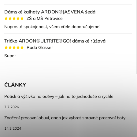
Dámské kalhoty ARDON®JASVENA šedá
ZŠ a MŠ Petrovice
Naprostá spokojenost, všem vřele doporučujeme!
Tričko ARDON®ULTRITE®GO! dámské růžová
Ruda Glasser
Super
ČLÁNKY
Potisk a výšivka na oděvy – jak na to jednoduše a rychle
7.7.2026
Značení pracovní obuvi, aneb jak vybrat spravné pracovní boty
14.3.2024