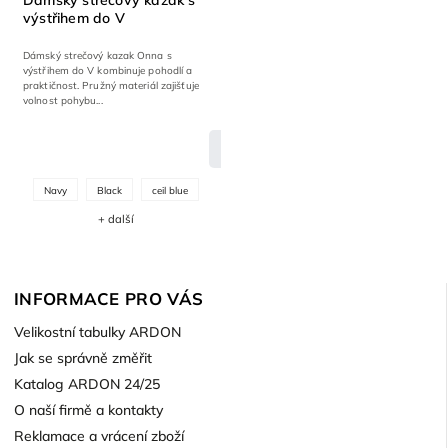
Dámský strečový kazak s
výstřihem do V
Dámský strečový kazak Onna s
výstřihem do V kombinuje pohodlí a
praktičnost. Pružný materiál zajišťuje
volnost pohybu...
DETAIL
Navy
Black
ceil blue
+ další
INFORMACE PRO VÁS
Velikostní tabulky ARDON
Jak se správně změřit
Katalog ARDON 24/25
O naší firmě a kontakty
Reklamace a vrácení zboží