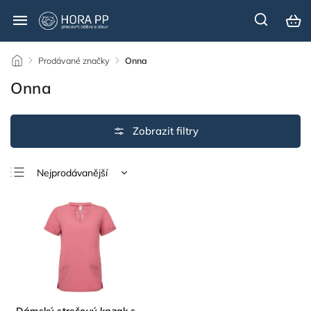
/
Prodávané značky
/
Onna
Onna
Nejprodávanější
Nejlevnější
Nejdražší
Abecedně