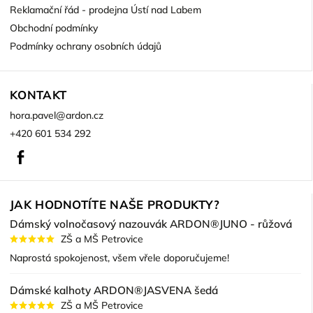
Reklamační řád - prodejna Ústí nad Labem
Obchodní podmínky
Podmínky ochrany osobních údajů
KONTAKT
hora.pavel
@
ardon.cz
+420 601 534 292
Facebook
JAK HODNOTÍTE NAŠE PRODUKTY?
Dámský volnočasový nazouvák ARDON®JUNO - růžová
ZŠ a MŠ Petrovice
Naprostá spokojenost, všem vřele doporučujeme!
Dámské kalhoty ARDON®JASVENA šedá
ZŠ a MŠ Petrovice