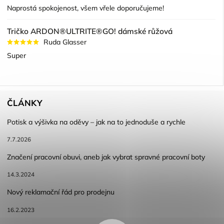
Naprostá spokojenost, všem vřele doporučujeme!
Tričko ARDON®ULTRITE®GO! dámské růžová
Ruda Glasser
Super
ČLÁNKY
Potisk a výšivka na oděvy – jak na to jednoduše a rychle
7.7.2026
Značení pracovní obuvi, aneb jak vybrat spravné pracovní boty
14.3.2024
Nový reklamační řád pro prodejnu
16.2.2023