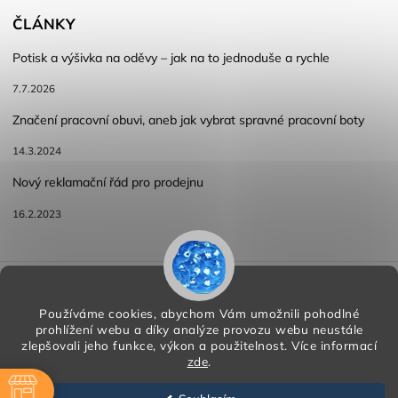
ČLÁNKY
Potisk a výšivka na oděvy – jak na to jednoduše a rychle
7.7.2026
Značení pracovní obuvi, aneb jak vybrat spravné pracovní boty
14.3.2024
Nový reklamační řád pro prodejnu
16.2.2023
Reklamace a vracení zboží
Obchodní podmínky
Podmínky ochrany osobních údajů
Používáme cookies, abychom Vám umožnili pohodlné
prohlížení webu a díky analýze provozu webu neustále
zlepšovali jeho funkce, výkon a použitelnost.
Více informací
zde
.
Copyright 2026
HORA PP s.r.o.
. Všechna práva vyhrazena.
Vytvořil
Shoptet
| Design
Shoptak.cz