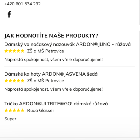
+420 601 534 292
Facebook
JAK HODNOTÍTE NAŠE PRODUKTY?
Dámský volnočasový nazouvák ARDON®JUNO - růžová
ZŠ a MŠ Petrovice
Naprostá spokojenost, všem vřele doporučujeme!
Dámské kalhoty ARDON®JASVENA šedá
ZŠ a MŠ Petrovice
Naprostá spokojenost, všem vřele doporučujeme!
Tričko ARDON®ULTRITE®GO! dámské růžová
Ruda Glasser
Super