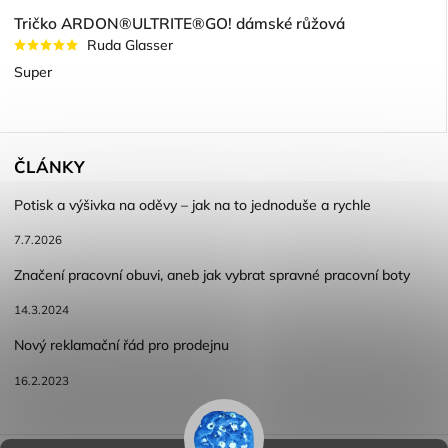
Tričko ARDON®ULTRITE®GO! dámské růžová
Ruda Glasser
Super
ČLÁNKY
Potisk a výšivka na oděvy – jak na to jednoduše a rychle
7.7.2026
Značení pracovní obuvi, aneb jak vybrat spravné pracovní boty
14.3.2024
Nový reklamační řád pro prodejnu
16.2.2023