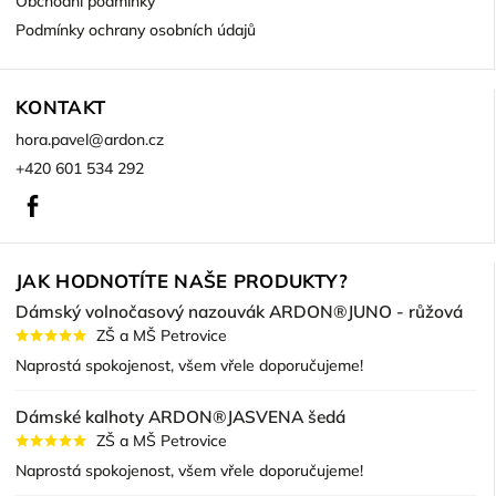
Obchodní podmínky
Podmínky ochrany osobních údajů
KONTAKT
hora.pavel
@
ardon.cz
+420 601 534 292
Facebook
JAK HODNOTÍTE NAŠE PRODUKTY?
Dámský volnočasový nazouvák ARDON®JUNO - růžová
ZŠ a MŠ Petrovice
Naprostá spokojenost, všem vřele doporučujeme!
Dámské kalhoty ARDON®JASVENA šedá
ZŠ a MŠ Petrovice
Naprostá spokojenost, všem vřele doporučujeme!