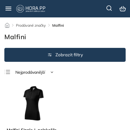
/
Prodávané značky
/
Malfini
Malfini
Nejprodávanější
Nejlevnější
Nejdražší
Abecedně