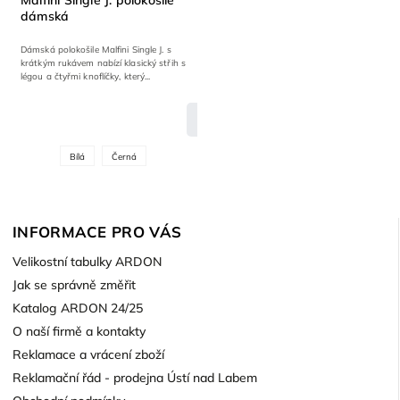
Malfini Single J. polokošile
dámská
Dámská polokošile Malfini Single J. s
krátkým rukávem nabízí klasický střih s
légou a čtyřmi knoflíčky, který...
DETAIL
Bílá
Černá
INFORMACE PRO VÁS
Velikostní tabulky ARDON
Jak se správně změřit
Katalog ARDON 24/25
O naší firmě a kontakty
Reklamace a vrácení zboží
Reklamační řád - prodejna Ústí nad Labem