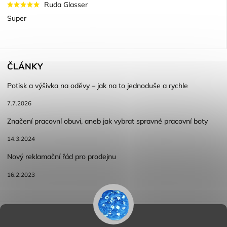
Ruda Glasser
Super
ČLÁNKY
Potisk a výšivka na oděvy – jak na to jednoduše a rychle
7.7.2026
Značení pracovní obuvi, aneb jak vybrat spravné pracovní boty
14.3.2024
Nový reklamační řád pro prodejnu
16.2.2023
Reklamace a vracení zboží
Obchodní podmínky
Podmínky ochrany osobních údajů