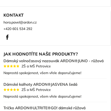
KONTAKT
hora.pavel
@
ardon.cz
+420 601 534 292
Facebook
JAK HODNOTÍTE NAŠE PRODUKTY?
Dámský volnočasový nazouvák ARDON®JUNO - růžová
ZŠ a MŠ Petrovice
Naprostá spokojenost, všem vřele doporučujeme!
Dámské kalhoty ARDON®JASVENA šedá
ZŠ a MŠ Petrovice
Naprostá spokojenost, všem vřele doporučujeme!
Tričko ARDON®ULTRITE®GO! dámské růžová