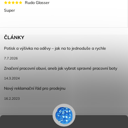
Ruda Glasser
Super
ČLÁNKY
Potisk a výšivka na oděvy – jak na to jednoduše a rychle
7.7.2026
Značení pracovní obuvi, aneb jak vybrat spravné pracovní boty
14.3.2024
Nový reklamační řád pro prodejnu
16.2.2023
Reklamace a vracení zboží
Obchodní podmínky
Podmínky ochrany osobních údajů