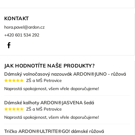
KONTAKT
hora.pavel
@
ardon.cz
+420 601 534 292
Facebook
JAK HODNOTÍTE NAŠE PRODUKTY?
Dámský volnočasový nazouvák ARDON®JUNO - růžová
ZŠ a MŠ Petrovice
Naprostá spokojenost, všem vřele doporučujeme!
Dámské kalhoty ARDON®JASVENA šedá
ZŠ a MŠ Petrovice
Naprostá spokojenost, všem vřele doporučujeme!
Tričko ARDON®ULTRITE®GO! dámské růžová