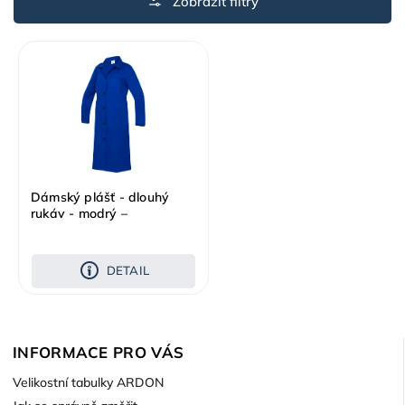
Nejdražší
Abecedně
Dámský plášť - dlouhý
rukáv - modrý –
VÝPRODEJ
DETAIL
INFORMACE PRO VÁS
Velikostní tabulky ARDON