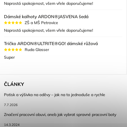
Naprostá spokojenost, všem vřele doporučujeme!
Dámské kalhoty ARDON®JASVENA šedá
ZŠ a MŠ Petrovice
Naprostá spokojenost, všem vřele doporučujeme!
Tričko ARDON®ULTRITE®GO! dámské růžová
Ruda Glasser
Super
ČLÁNKY
Potisk a výšivka na oděvy – jak na to jednoduše a rychle
7.7.2026
Značení pracovní obuvi, aneb jak vybrat spravné pracovní boty
14.3.2024