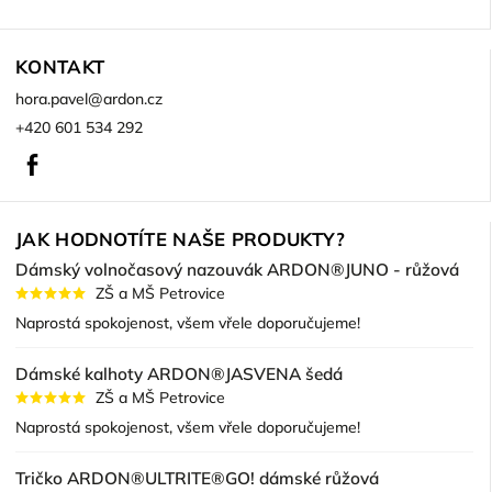
KONTAKT
hora.pavel
@
ardon.cz
+420 601 534 292
Facebook
JAK HODNOTÍTE NAŠE PRODUKTY?
Dámský volnočasový nazouvák ARDON®JUNO - růžová
ZŠ a MŠ Petrovice
Naprostá spokojenost, všem vřele doporučujeme!
Dámské kalhoty ARDON®JASVENA šedá
ZŠ a MŠ Petrovice
Naprostá spokojenost, všem vřele doporučujeme!
Tričko ARDON®ULTRITE®GO! dámské růžová