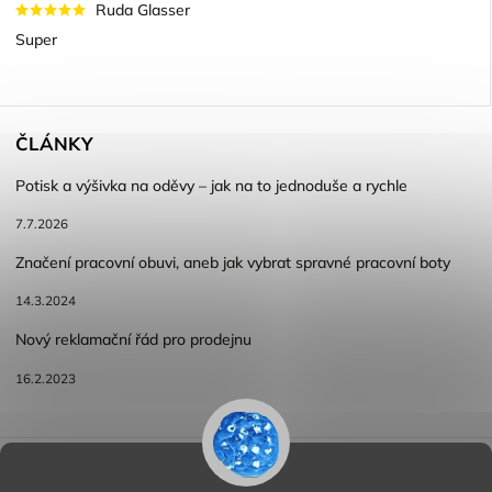
Ruda Glasser
Super
ČLÁNKY
Potisk a výšivka na oděvy – jak na to jednoduše a rychle
7.7.2026
Značení pracovní obuvi, aneb jak vybrat spravné pracovní boty
14.3.2024
Nový reklamační řád pro prodejnu
16.2.2023
Reklamace a vracení zboží
Obchodní podmínky
Podmínky ochrany osobních údajů