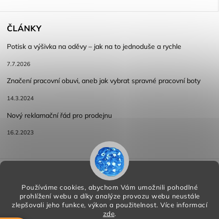
ČLÁNKY
Potisk a výšivka na oděvy – jak na to jednoduše a rychle
7.7.2026
Značení pracovní obuvi, aneb jak vybrat spravné pracovní boty
14.3.2024
Nový reklamační řád pro prodejnu
16.2.2023
Reklamace a vracení zboží
Obchodní podmínky
Podmínky ochrany osobních údajů
Používáme cookies, abychom Vám umožnili pohodlné
prohlížení webu a díky analýze provozu webu neustále
zlepšovali jeho funkce, výkon a použitelnost.
Více informací
zde
.
Copyright 2026
HORA PP s.r.o.
. Všechna práva vyhrazena.